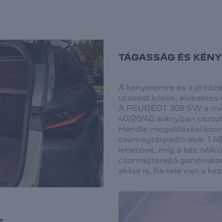
TÁGASSÁG ÉS KÉN
A kényelemre és a jó közé
utazást közös, élvezetes
A PEUGEOT 308 SW a min
40/20/40 arányban osztot
Handle megoldással könny
csomagtérpadló akár 1 487
lehetővé, míg a kéz nélk
csomagtérajtó gondoskodi
akkor is, ha tele van a ke