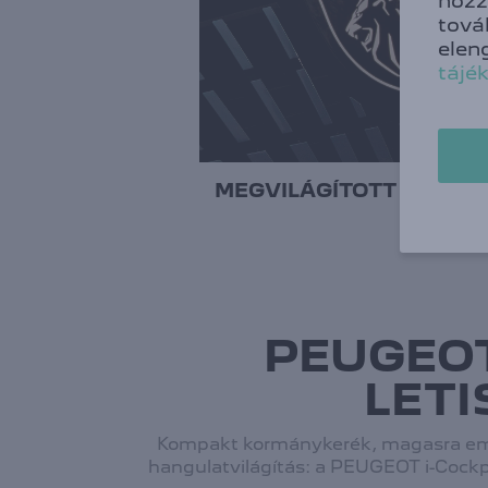
hozz
tová
elen
tájé
MEGVILÁGÍTOTT ORR-R
PEUGEOT
LETI
Kompakt kormánykerék, magasra emel
hangulatvilágítás: a PEUGEOT i-Cockp