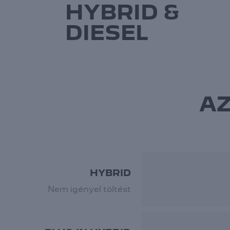
HYBRID &
DIESEL
AZ
HYBRID
Nem igényel töltést