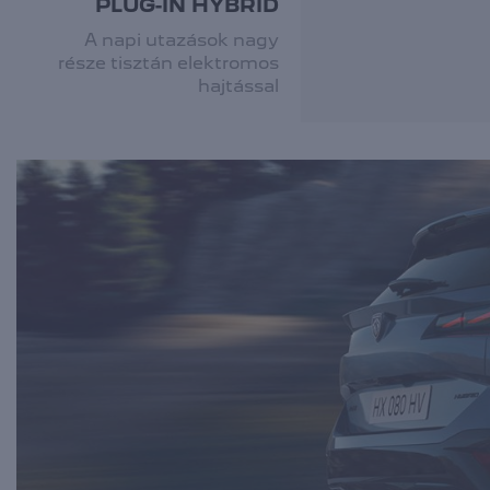
PLUG-IN HYBRID
A napi utazások nagy
része tisztán elektromos
hajtással