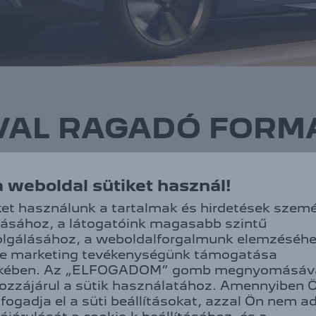
AL RAGADÓ FORM
, exkluzív gyémántvágású könnyűfém felnijeivel és me
séget sugároz, miközben az eleganciát a mindennapi 
a weboldal sütiket használ!
ket használunk a tartalmak és hirdetések szemé
ásához, a látogatóink magasabb szintű
olgálásához, a weboldalforgalmunk elemzéséhe
tve marketing tevékenységünk támogatása
ekében. Az „ELFOGADOM” gomb megnyomásáv
ozzájárul a sütik használatához. Amennyiben 
fogadja el a süti beállításokat, azzal Ön nem ad