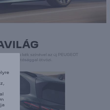
AVILÁG
rész Ingaro kék színével az új PEUGEOT
használhatósággal ötvözi.
lyre
z,
al
Ön
ja