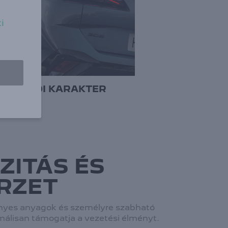
i
EGYEDI KARAKTER
ZITÁS ÉS
ÉRZET
ényes anyagok és személyre szabható
málisan támogatja a vezetési élményt.