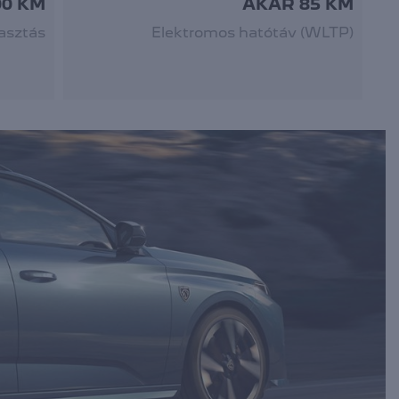
00 KM
AKÁR 85 KM
asztás
Elektromos hatótáv (WLTP)