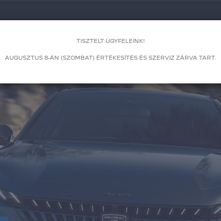
TISZTELT ÜGYFELEINK!
AUGUSZTUS 8-ÁN (SZOMBAT) ÉRTÉKESÍTÉS ÉS SZERVIZ ZÁRVA TART.