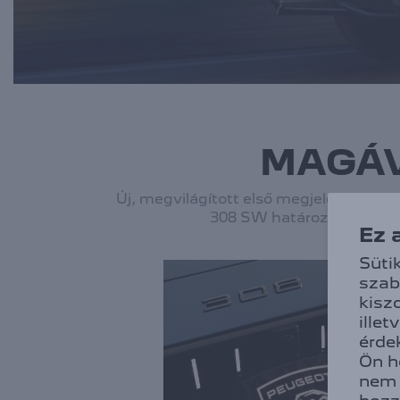
MAGÁV
Új, megvilágított első megjelenésével
308 SW határozott egyéni
Ez 
Süti
szab
kisz
ille
érd
Ön h
nem 