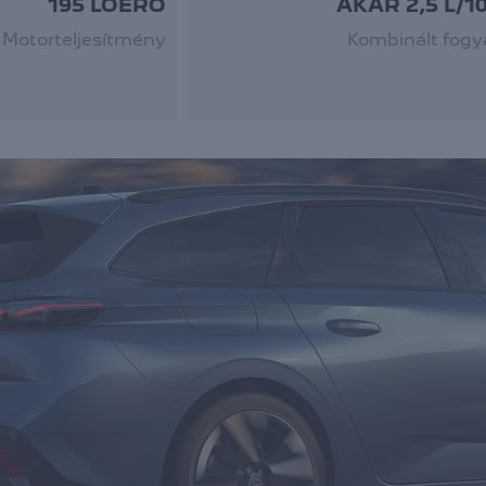
195 LÓERŐ
AKÁR 2,5 L/1
Motorteljesítmény
Kombinált fogy