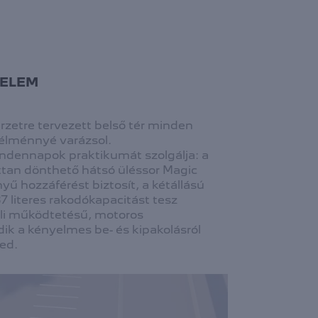
YELEM
rzetre tervezett belső tér minden
 élménnyé varázsol.
dennapok praktikumát szolgálja: a
tan dönthető hátsó üléssor Magic
ű hozzáférést biztosít, a kétállású
 literes rakodókapacitást tesz
üli működtetésű, motoros
k a kényelmes be- és kipakolásról
zed.