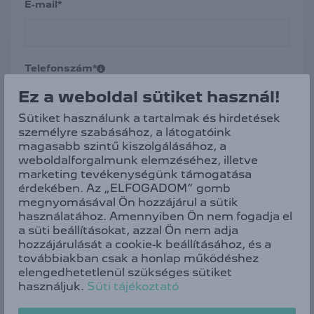
E-mail*
Telefonszám*
Ez a weboldal sütiket használ!
Sütiket használunk a tartalmak és hirdetések
személyre szabásához, a látogatóink
Modell*
magasabb szintű kiszolgálásához, a
weboldalforgalmunk elemzéséhez, illetve
Új 208
marketing tevékenységünk támogatása
érdekében. Az „ELFOGADOM” gomb
Alvázszám*
megnyomásával Ön hozzájárul a sütik
használatához. Amennyiben Ön nem fogadja el
a süti beállításokat, azzal Ön nem adja
hozzájárulását a cookie-k beállításához, és a
továbbiakban csak a honlap működéshez
Megjegyzés
elengedhetetlenül szükséges sütiket
használjuk.
Süti tájékoztató