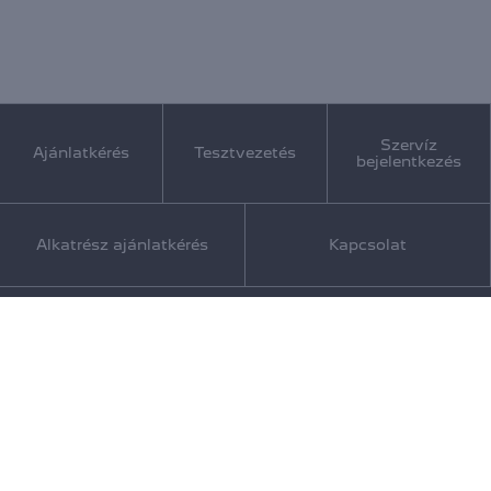
Szervíz
Ajánlatkérés
Tesztvezetés
bejelentkezés
Alkatrész ajánlatkérés
Kapcsolat
INFORMÁCIÓ
Karrier
Kapcsolat
KÖVESSEN MINKET