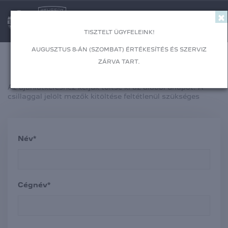
×
Togg
TISZTELT ÜGYFELEINK!
AUGUSZTUS 8-ÁN (SZOMBAT) ÉRTÉKESÍTÉS ÉS SZERVIZ
ZÁRVA TART.
ALKATRÉSZ AJÁNLATKÉRÉS
Az ajánlatkéréshez kérjük töltse ki az alábbi űrlapot. A
csillaggal jelölt mezők kitöltése feltétlenül szükséges
Név*
Cégnév*