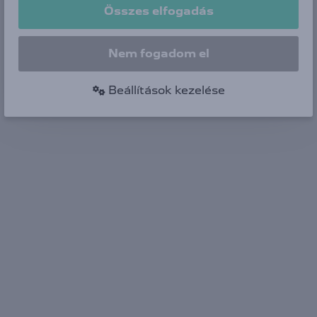
Összes elfogadás
Elfogadom az
adatvédelmi tájékoztatót
*
Nem fogadom el
ELKÜLD
Beállítások kezelése