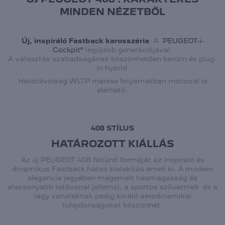
MINDEN NÉZETBŐL
Új, inspiráló Fastback karosszéria
. A
PEUGEOT-i-
Cockpit®
legújabb generációjával.
A választás szabadságának köszönhetően benzin és plug-
in hybrid
Hatótávolság WLTP mérése folyamatban motorral is
elérhető.
408 STÍLUS
HATÁROZOTT KIÁLLÁS
Az új PEUGEOT 408 feltűnő formáját az inspiráló és
dinamikus Fastback hátsó kialakítás emeli ki. A modern
elegancia jegyében megemelt hasmagasság és
alacsonyabb tetővonal jellemzi, a sportos sziluettnek és a
lágy vonalaknak pedig kiváló aerodinamikai
tulajdonságokat köszönhet.