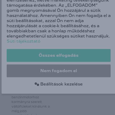
elemzéséhez, illetve marketing tevékenységünk
alatt
vagy egy 150 lóerős
támogatása érdekében. Az „ELFOGADOM”
Wall Box fali
(110 kW) PureTech
gomb megnyomásával Ön hozzájárul a sütik
töltőről (32A) 1 óra
benzinmotorból
használatához. Amennyiben Ön nem fogadja el a
40 perc alatt
állnak.
süti beállításokat, azzal Ön nem adja
hozzájárulását a cookie-k beállításához, és a
továbbiakban csak a honlap működéshez
elengedhetetlenül szükséges sütiket használjuk.
Süti tájékoztató
Összes elfogadás
Nem fogadom el
BENZINMOTOR
Beállítások kezelése
A PureTech 130
EAT8 S&S
benzinmotorhoz
kormányra szerelt
váltófüleket kínálunk a
még jobb