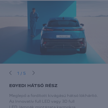
1/5
EGYEDI HÁTSÓ RÉSZ
Meglepő a fordított kivágású hátsó lökhárító.
Az Innovatív full LED vagy 3D full
LED lámpák mintázata karmokra