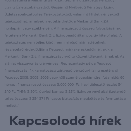
kockázatairól a Merkantil Bank Zrt. Gépjármű Zártvégű Pénzügyi
Lízing Üzletszabályzatból, Gépjármű Nyíltvégű Pénzügyi Lízing
Üzletszabályzatból és Tájékoztatókból, valamint Hirdetményekből
tájékozódhat, amelyek megtekinthetők a Merkantil Bank Zrt.
honlapján vagy székhelyén. A finanszírozott összeg folyósításának
feltétele a Merkantil Bank Zrt. lízingbeadó általi pozitív hitelbírálat. A
tájékoztatás nem teljes körű, nem minősül ajánlattételnek,
részletekről érdeklődjön a Peugeot márkakereskedőknél, akik a
Merkantil Bank Zrt. finanszírozást nyújtó közvetítőjeként járnak el. Az
ajánlat visszavonásig érvényes. Reprezentatív példa Peugeot
finanszírozás, fix kamatozású zártvégű pénzügyi lízing esetén: új
Peugeot 2008, 3008, 5008 vagy 408 személygépjárműre, futamidő: 60
hónap, finanszírozott összeg: 3.000.000,-Ft, havi törlesztő részlet 54
240 Ft, THM: 3,30%, ügyleti kamat: 3,25%, lízingbe vevő által fizetendő
teljes összeg: 3 254 371 Ft, casco biztosítás megkötése és fenntartása
mellett.”
Kapcsolodó hírek