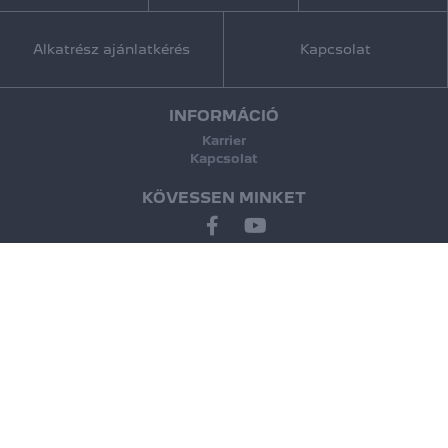
Alkatrész ajánlatkérés
Kapcsolat
INFORMÁCIÓ
Karrier
Kapcsolat
KÖVESSEN MINKET
Jogi nyilatkozat
Merkanti- finanszírozás adatkezelési tájékoztató
Adatkezelési tájékoztató
Süti tájékoztató
Általános szerződési feltételek
Copyright © 2024 Emil Frey Magyarország |
Designed & Powered by
Positive Adamsky