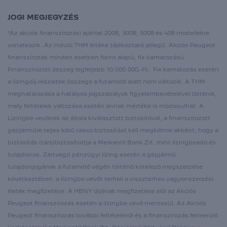
JOGI MEGJEGYZÉS
*Az akciós finanszírozási ajánlat 2008, 3008, 5008 és 408 modellekre
vonatkozik. Az induló THM értéke tájékoztató jellegű. Akciós Peugeot
finanszírozás minden esetben forint alapú, fix kamatozású.
Finanszírozott összeg legfeljebb 10.000.000,-Ft. Fix kamatozás esetén
a lízingdíj-részletek összege a futamidő alatt nem változik. A THM
meghatározása a hatályos jogszabályok figyelembevételével történik,
mely feltételek változása esetén annak mértéke is módosulhat. A
Lízingbe vevőnek az általa kiválasztott biztosítóval, a finanszírozott
gépjárműre teljes körű casco biztosítást kell megkötnie akként, hogy a
biztosítás (társ)biztosítottja a Merkantil Bank Zrt. mint lízingbeadó és
tulajdonos. Zártvégű pénzügyi lízing esetén a gépjármű
tulajdonjogának a futamidő végén történő kötelező megszerzése
következtében a lízingbe vevőt terheli a visszterhes vagyonszerzési
illeték megfizetése. A HBNY díjának megfizetése alól az Akciós
Peugeot finanszírozás esetén a lízingbe vevő mentesül. Az Akciós
Peugeot finanszírozás további feltételeiről és a finanszírozás felmerülő