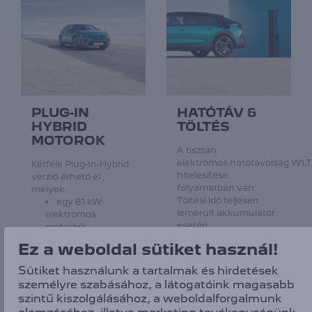
PLUG-IN
HATÓTÁV &
HYBRID
TÖLTÉS
MOTOROK
A tisztán
elektromos hatótávolság WL
Kétféle Plug-In-Hybrid
hitelesítése
verzió érhető el ,
folyamatban van.
melyek:
Töltési idő teljesen
egy 81 kW
lemerült akkumulátor
elektromos
esetén
motorból
Szabványos
egy 8-
Ez a weboldal sütiket használ!
aljaztról (8A, 220V)
sebességes e-EAT8
7 óra 5 perc alatt
automata
Sütiket használunk a tartalmak és hirdetések
Erősített
sebességváltóból
személyre szabásához, a látogatóink magasabb
aljazatról (16A,
és egy 180 lóerős
szintű kiszolgálásához, a weboldalforgalmunk
220V) 3 óra 55 perc
(132 kW) PureTech,