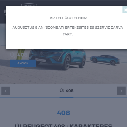
Togg
TISZTELT ÜGYFELEINK!
AUGUSZTUS 8-ÁN (SZOMBAT) ÉRTÉKESÍTÉS ÉS SZERVIZ ZÁRVA
TART.
Peugeot
Új 408
AKCIÓK
ÚJ 408
408
ÚJ PEUGEOT 408 : KARAKTERES