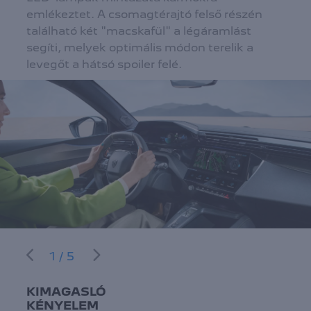
emlékeztet. A csomagtérajtó felső részén
található két "macskafül" a légáramlást
segíti, melyek optimális módon terelik a
levegőt a hátsó spoiler felé.
1/5
KIMAGASLÓ
KÉNYELEM