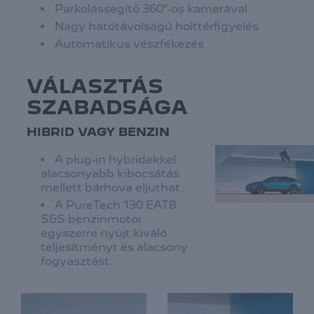
Parkolássegítő 360°-os kamerával
Nagy hatótávolságú holttérfigyelés
Automatikus vészfékezés
VÁLASZTÁS
SZABADSÁGA
HIBRID VAGY BENZIN
A plug-in hybridekkel
alacsonyabb kibocsátás
mellett bárhova eljuthat.
A PureTech 130 EAT8
S&S benzinmotor
egyszerre nyújt kiváló
teljesítményt és alacsony
fogyasztást.