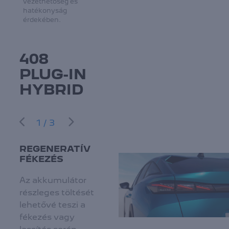
vezethetőség és
hatékonyság
érdekében.
408
PLUG-IN
HYBRID
1/3
REGENERATÍV
FÉKEZÉS
Az akkumulátor
részleges töltését
lehetővé teszi a
fékezés vagy