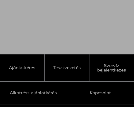
Szervíz
Ajánlatkérés
Tesztvezetés
bejelentkezés
Alkatrész ajánlatkérés
Kapcsolat
INFORMÁCIÓ
Karrier
Kapcsolat