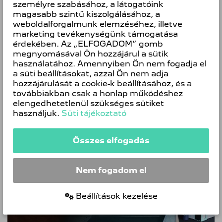
személyre szabásához, a látogatóink
magasabb szintű kiszolgálásához, a
weboldalforgalmunk elemzéséhez, illetve
marketing tevékenységünk támogatása
érdekében. Az „ELFOGADOM” gomb
megnyomásával Ön hozzájárul a sütik
használatához. Amennyiben Ön nem fogadja el
a süti beállításokat, azzal Ön nem adja
PEUGEOT 8 ÉV / 200.000 KM
hozzájárulását a cookie-k beállításához, és a
GARANCIÁVAL*
továbbiakban csak a honlap működéshez
elengedhetetlenül szükséges sütiket
A BIZALOM ÚTJÁN !
használjuk.
Süti tájékoztató
Összes elfogadás
Nem fogadom el
Beállítások kezelése