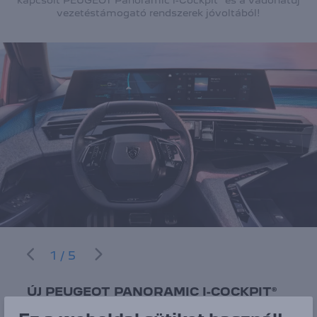
kapcsolt PEUGEOT Panoramic i-Cockpit® és a vadonatúj
vezetéstámogató rendszerek jóvoltából!
1/5
ÚJ PEUGEOT PANORAMIC I-COCKPIT®