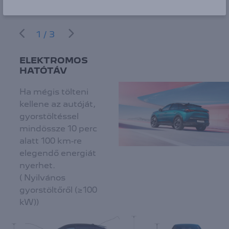
1/3
ELEKTROMOS
HATÓTÁV
Ha mégis tölteni
kellene az autóját,
gyorstöltéssel
mindössze 10 perc
alatt 100 km-re
elegendő energiát
nyerhet.
( Nyilvános
gyorstöltőről (≥100
kW))