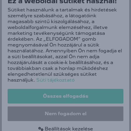
Ez a weboldal sütiket használ!
Forradalmian új vezetési élményt nyújt az új
PEUGEOT PANORAMIC I-COCKPIT®.
Sütiket használunk a tartalmak és hirdetések
A 21” ívelt panoráma-képernyő a minél
személyre szabásához, a látogatóink
ergonomikusabb kialakítás jegyében
magasabb szintű kiszolgálásához, a
valósággal lebeg a műszerfal fölött.
weboldalforgalmunk elemzéséhez, illetve
marketing tevékenységünk támogatása
Tökéletes vezetési élményt és
érdekében. Az „ELFOGADOM” gomb
egyedülálló kényelmet nyújt az
megnyomásával Ön hozzájárul a sütik
érintésérzékeny kezelőszervekkel ellátott
használatához. Amennyiben Ön nem fogadja el
új kompakt kormány.
a süti beállításokat, azzal Ön nem adja
A testre szabható i-Toggle kapcsolók
hozzájárulását a cookie-k beállításához, és a
gyors hozzáférést biztosítanak a
továbbiakban csak a honlap működéshez
felhasználó által beprogramozott 10
elengedhetetlenül szükséges sütiket
kedvenc funkcióhoz.
használjuk.
Süti tájékoztató
Összes elfogadás
IGÉNYESSÉG
Kimagasló elektromos teljesítményével, az elektromos
Nem fogadom el
autózás és a környezettudatosság
jegyében nyújtott kapcsolódási szolgáltatásaival az új E-
3008 mindenkit azonnal elbűvöl.
Beállítások kezelése