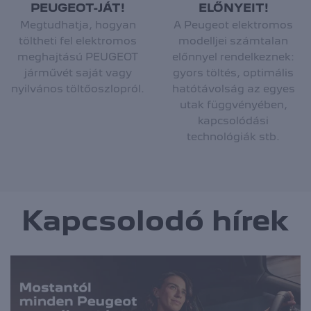
PEUGEOT-JÁT!
ELŐNYEIT!
Megtudhatja, hogyan
A Peugeot elektromos
töltheti fel elektromos
modelljei számtalan
meghajtású PEUGEOT
előnnyel rendelkeznek:
járművét saját vagy
gyors töltés, optimális
nyilvános töltőoszlopról.
hatótávolság az egyes
utak függvényében,
kapcsolódási
technológiák stb.
Kapcsolodó hírek