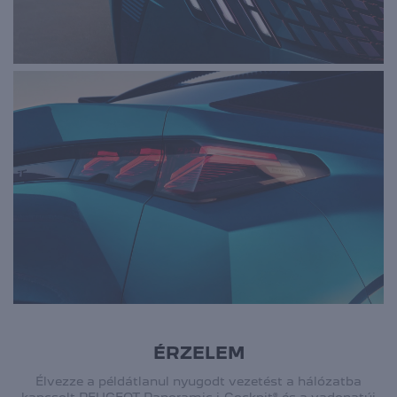
ÉRZELEM
Élvezze a példátlanul nyugodt vezetést a hálózatba