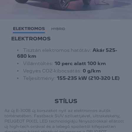
ELEKTROMOS
HYBRID
ELEKTROMOS
Tisztán elektromos hatótáv:
Akár 525-
680 km
Villámtöltés:
10 perc alatt 100 km
Vegyes CO2-kibocsátás:
0 g/km
Teljesítmény:
155-235 kW (210-320 LE)
STÍLUS
Az új E-3008 új korszakot nyit az elektromos autók
történetében. Fastback SUV sziluettjével, ultrakeskeny,
PEUGEOT PIXEL LED technológiájú fényszórókkal ellátott
új high-tech orrával és a lebegő spoilertől kifejezetten
dinamikus hátsó részével egyenesen a PEUGEOT