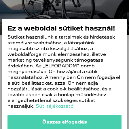
Ez a weboldal sütiket használ!
Sütiket használunk a tartalmak és hirdetések
MIÉRT A PEUGEOT-TÓL VÁSÁROLJAM
személyre szabásához, a látogatóink
MEG A TARTOZÉKOKAT?
magasabb szintű kiszolgálásához, a
weboldalforgalmunk elemzéséhez, illetve
A PEUGEOT csak és kizárólag olyan
marketing tevékenységünk támogatása
gépjármű tartozékokat kínál, melyek:
érdekében. Az „ELFOGADOM” gomb
Maximálisan megfelelnek a PEUGEOT
megnyomásával Ön hozzájárul a sütik
minőségi előírásainak
használatához. Amennyiben Ön nem fogadja el
Illenek a PEUGEOT stílusvilágába
a süti beállításokat, azzal Ön nem adja
hozzájárulását a cookie-k beállításához, és a
Felszerelésük és használatuk egyszerű
továbbiakban csak a honlap működéshez
1 év PEUEOT jótállás garantálja
elengedhetetlenül szükséges sütiket
minőségüket
használjuk.
Süti tájékoztató
Eredeti gyári tartozékok és nem
utángyártott hamisítványok
Összes elfogadás
Szakszerű felszerelését - például
vonóhorgok és keréktárcsák esetében - a