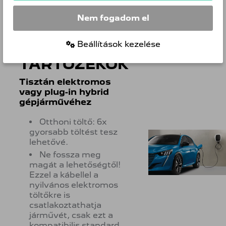
PEUGEOT márkaszerviz hálózat
Nem fogadom el
szakemberei biztosítják.
Beállítások kezelése
SPECIÁLIS
TARTOZÉKOK
Tisztán elektromos
vagy plug-in hybrid
gépjárművéhez
Otthoni töltő: 6x
gyorsabb töltést tesz
lehetővé.
Ne fossza meg
magát a lehetőségtől!
Ezzel a kábellel a
nyilvános elektromos
töltőkre is
csatlakoztathatja
járművét, csak ezt a
kompatibilis standard