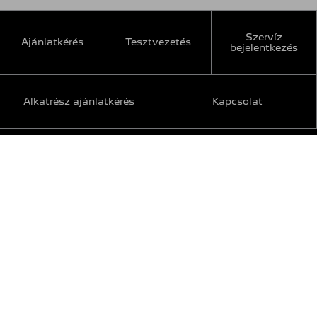
Szervíz
Ajánlatkérés
Tesztvezetés
bejelentkezés
Alkatrész ajánlatkérés
Kapcsolat
INFORMÁCIÓ
Karrier
Kapcsolat
KÖVESSEN MINKET