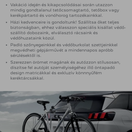
Vakáció idején és kikapcsolódásai során utazzon
mindig gondtalanul tetőcsomagtartó, tetőbox vagy
kerékpártartó és vonóhorog tartozékainkkal.
Házi kedvenceire is gondoltunk! Szállítsa őket teljes
biztonságban, ehhez válasszon speciális kisállat védő-
szállító dobozaink, elválasztó rácsaink és
védőhuzataink közül.
Padló szőnyegeinkkel és védőburkolat szettjeinkkel
megvédheti gépjárművét a mindennapos apróbb
sérülésektől is.
Szerezzen örömet magának és autózzon stílusosan,
díszítse fel autóját személyiségéhez illő öntapadó
design matricákkal és exkluzív könnnyűfém
keréktárcsákkal.